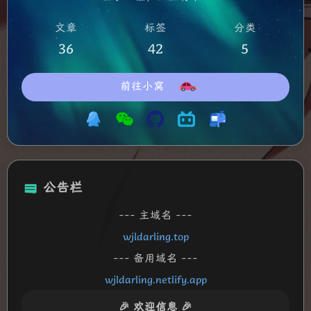
文章
标签
分类
36
42
5
前往小窝
公告栏
--- 主域名 ---
wjldarling.top
--- 备用域名 ---
wjldarling.netlify.app
🎉 欢迎信息 🎉