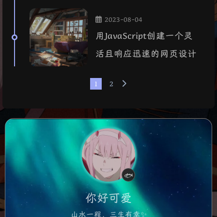
文本框校验问题
2023-08-04
用JavaScript创建一个灵
活且响应迅速的网页设计
1
2
认真摸鱼中
🐟
你好可爱
山水一程，三生有幸✨