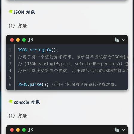
JSON 对象
（1）方法
JS
1
JSON
.
stringify
();
2
//用于将一个值转为字符串。该字符串应该符合JSON格式，并
3
//（JSON.stringify(obj, selectedPro
4
//还可以接受第三个参数，用于增加返回的JSON字符串
5
6
JSON
.
parse
(); 
//用于将JSON字符串转化成对象。
console 对象
（1）方法
JS