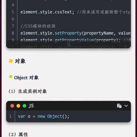
4
5
element.
style
.
cssText
; 
//用来读写或删除整个style
6
7
//CSS模块的侦测
8
element.
style
.
setProperty
(propertyName, value);
9
element.
style
.
getPropertyValue
(property); 
//获取
10
element.
style
.
removeProperty
(property); 
//删除c
11
对象
12
//操作非内联样式
13
window
.
getComputedStyle
(); 
//接受一个DOM节点
14
Object 对象
15
//伪类
16
window
.
getComputedStyle
(el, 
":after"
)[attrName]
（1）生成实例对象
17
18
//伪元素
JS
19
//StyleSheet对象  https://www.jianshu.com/p/09a2
1
var
 o = 
new
Object
();
（2）属性