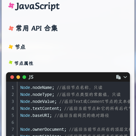
JavaScript
常用 API 合集
节点
节点属性
JS
1
Node
.
nodeName
; 
//返回节点名称，只读
2
Node
.
nodeType
; 
//返回节点类型的常数值，只读
3
Node
.
nodeValue
; 
//返回Text或Comment节点的文本值
4
Node
.
textContent
; 
//返回当前节点和它的所有后代节
5
Node
.
baseURI
; 
//返回当前网页的绝对路径
6
7
Node
.
ownerDocument
; 
//返回当前节点所在的顶层文档对象