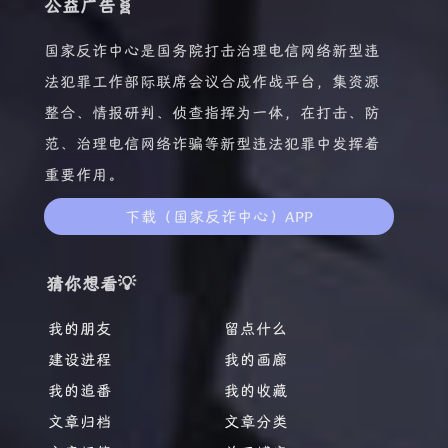
公益广告🧬
国家反诈中心是国务院打击治理电信网络新型违
法犯罪工作部际联席会议合成作战平台，集资源
整合、情报研判、侦查指挥为一体，在打击、防
范、治理电信网络诈骗等新型违法犯罪中发挥着
重要作用。
下载（国家反诈中心）APP
猜你想看💡
我的朋友
留点什么
建设进程
我的画廊
我的追番
我的收藏
文章归档
文章分类