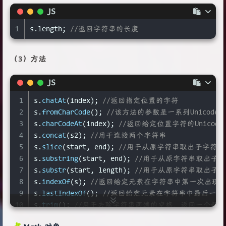
JS
1
s.
length
; 
//返回字符串的长度
（3）方法
JS
1
s.
chatAt
(index); 
//返回指定位置的字符
2
s.
fromCharCode
(); 
//该方法的参数是一系列Unicod
3
s.
charCodeAt
(index); 
//返回给定位置字符的Unico
4
s.
concat
(s2); 
//用于连接两个字符串
5
s.
slice
(start, end); 
//用于从原字符串取出子字符
6
s.
substring
(start, end); 
//用于从原字符串取出子
7
s.
substr
(start, length); 
//用于从原字符串取出子
8
s.
indexOf
(s); 
//返回给定元素在字符串中第一次出现
9
s.
lastIndexOf
(); 
//返回给定元素在字符串中最后一次
10
s.
trim
(); 
//用于去除字符串两端的空格，返回一个新
11
s.
toLowerCase
(); 
//用于将一个字符串全部转为小写,