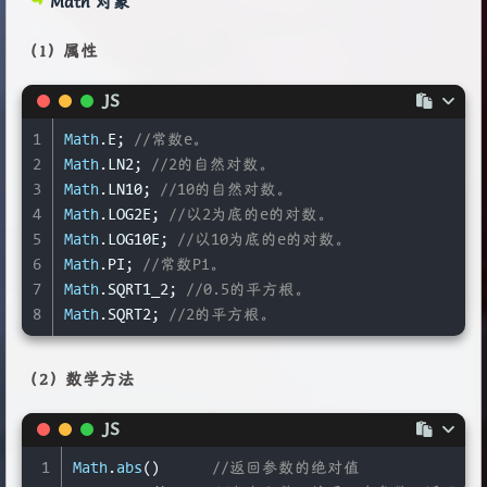
Math 对象
12
s.
toUpperCase
(); 
//全部转为大写
13
s.
localeCompare
(s2); 
//用于比较两个字符串。它返
（1）属性
14
s.
match
(regexp); 
//用于确定原字符串是否匹配某个子
15
s.
search
(); 
//返回值为匹配的第一个位置。如果没有找
JS
16
s.
replace
(oldValue, newValue); 
//用于替换匹配的
17
s.
split
(); 
//按照给定规则分割字符串，返回一个由
1
Math
.
E
; 
//常数e。
2
Math
.
LN2
; 
//2的自然对数。
3
Math
.
LN10
; 
//10的自然对数。
4
Math
.
LOG2E
; 
//以2为底的e的对数。
5
Math
.
LOG10E
; 
//以10为底的e的对数。
6
Math
.
PI
; 
//常数Pi。
7
Math
.
SQRT1_2
; 
//0.5的平方根。
8
Math
.
SQRT2
; 
//2的平方根。
（2）数学方法
JS
1
Math
.
abs
()	
//返回参数的绝对值