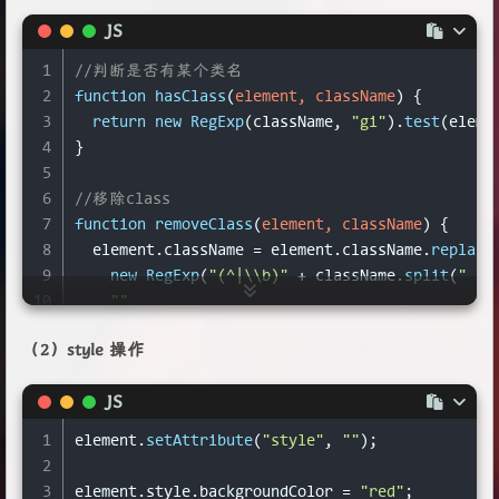
JS
1
//判断是否有某个类名
2
function
hasClass
(
element, className
) {
3
return
new
RegExp
(className, 
"gi"
).
test
(eleme
4
}
5
6
//移除class
7
function
removeClass
(
element, className
) {
8
  element.
className
 = element.
className
.
replace
9
new
RegExp
(
"(^|\\b)"
 + className.
split
(
" "
)
10
""
11
  );
（2）style 操作
12
}
JS
1
element.
setAttribute
(
"style"
, 
""
);
2
3
element.
style
.
backgroundColor
 = 
"red"
;