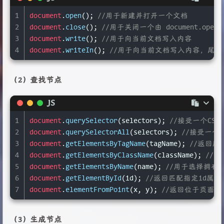
17
document
.
documentURI
; 
//表示当前文档的网址
1
document
.
open
(); 
//用于新建并打开一个文档
18
document
.
URL
; 
//返回当前文档的网址
2
document
.
close
(); 
//用于关闭一个由 document.o
19
document
.
domain
; 
//返回当前文档的域名
3
document
.
write
(); 
//用于向当前文档写入内容
20
document
.
lastModified
; 
//返回当前文档最后修改的
4
document
.
writeIn
(); 
//用于向当前文档写入内容，尾
21
document
.
location
; 
//返回location对象，提供当前
22
document
.
referrer
; 
//返回当前文档的访问来源
（2）查找节点
23
document
.
title
; 
//返回当前文档的标题
24
document
.
characterSet
; 
//属性返回渲染当前文档的字符集
JS
25
document
.
readyState
; 
//返回当前文档的状态
26
document
.
designMode
; 
//控制当前文档是否可编辑，可
1
document
.
querySelector
(selectors); 
//接受一个C
27
document
.
compatMode
; 
//返回浏览器处理文档的模式
2
document
.
querySelectorAll
(selectors); 
//接受一个
28
document
.
cookie
; 
//用来操作Cookie
3
document
.
getElementsByTagName
(tagName); 
//返回所
4
document
.
getElementsByClassName
(className); 
//
5
document
.
getElementsByName
(name); 
//用于选择拥有nam
6
document
.
getElementById
(id); 
//返回匹配指定id属
7
document
.
elementFromPoint
(x, y); 
//返回位于页面指
（3）生成节点