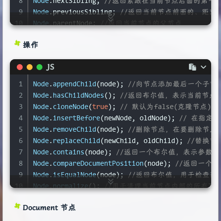
8
Node
.
nextSibling
; 
//返回紧跟在当前节点后面的第一
9
Node
.
previousSibling
; 
//返回当前节点前面的、距离
10
Node
.
parentNode
; 
//返回当前节点的父节点
11
Node
.
parentElement
; 
//返回当前节点的父Element节
操作
12
Node
.
childNodes
; 
//返回当前节点的所有子节点
13
Node
.
firstChild
; 
//返回当前节点的第一个子节点
JS
14
Node
.
lastChild
; 
//返回当前节点的最后一个子节点
15
1
Node
.
appendChild
(node); 
//向节点添加最后一个子节
16
//parentNode接口
2
Node
.
hasChildNodes
(); 
//返回布尔值，表示当前节点
17
Node
.
children
; 
//返回指定节点的所有Element子节点
3
Node
.
cloneNode
(
true
); 
// 默认为false(克隆节点)
18
Node
.
firstElementChild
; 
//返回当前节点的第一个Ele
4
Node
.
insertBefore
(newNode, oldNode); 
// 在指定
19
Node
.
lastElementChild
; 
//返回当前节点的最后一个Ele
5
Node
.
removeChild
(node); 
//删除节点，在要删除节点
20
Node
.
childElementCount
; 
//返回当前节点所有Eleme
6
Node
.
replaceChild
(newChild, oldChild); 
//替换节
7
Node
.
contains
(node); 
//返回一个布尔值，表示参数
8
Node
.
compareDocumentPosition
(node); 
//返回一个
9
Node
.
isEqualNode
(node); 
//返回布尔值，用于检查
10
Node
.
normalize
(); 
//用于清理当前节点内部的所有T
11
Document 节点
12
//ChildNode接口
13
Node
.
remove
(); 
//用于删除当前节点