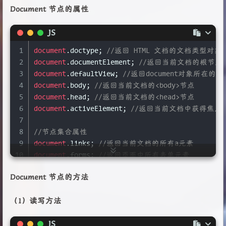
Document 节点的属性
14
Node
.
before
(); 
//在 node 前面 插入节点或字符串
15
Node
.
after
(); 
//在 node 后面 插入节点或字符串
JS
16
Node
.
replaceWith
(); 
//将 node 替换为给定的节点
1
document
.
doctype
; 
//返回 HTML 文档的文档类型对象
2
document
.
documentElement
; 
//返回当前文档的根节点
3
document
.
defaultView
; 
//返回document对象所在的wi
4
document
.
body
; 
//返回当前文档的<body>节点
5
document
.
head
; 
//返回当前文档的<head>节点
6
document
.
activeElement
; 
//返回当前文档中获得焦点
7
8
//节点集合属性
9
document
.
links
; 
//返回当前文档的所有a元素
10
document
.
forms
; 
//返回页面中所有表单元素
11
document
.
images
; 
//返回页面中所有图片元素
Document 节点的方法
12
document
.
embeds
; 
//返回网页中所有嵌入对象
13
document
.
scripts
; 
//返回当前文档的所有脚本
（1）读写方法
14
document
.
styleSheets
; 
//返回当前网页的所有样式表
15
JS
16
//文档信息属性