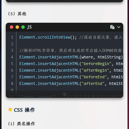
10
11
// 事件代理
（5）其他
12
ul.
addEventListener
(
"click"
, 
function
 (
event
) {
13
if
 (event.
target
.
tagName
.
toLowerCase
() === 
"l
JS
14
console
.
log
(event.
target
.
innerHTML
);
15
  }
1
Element
.
scrollIntoView
(); 
//滚动当前元素，进入浏
16
});
2
3
//解析HTML字符串，然后将生成的节点插入DOM树的指定
4
Element
.
insertAdjacentHTML
(where, htmlString);
5
Element
.
insertAdjacentHTML
(
"beforeBegin"
, htmlS
6
Element
.
insertAdjacentHTML
(
"afterBegin"
, htmlSt
7
Element
.
insertAdjacentHTML
(
"beforeEnd"
, htmlStr
8
Element
.
insertAdjacentHTML
(
"afterEnd"
, htmlStri
9
10
Element
.
remove
(); 
//用于将当前元素节点从DOM中移除
11
Element
.
focus
(); 
//用于将当前页面的焦点，转移到指
CSS 操作
（1）类名操作