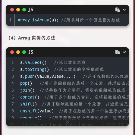
JS
1
Array
.
isArray
(a); 
//用来判断一个值是否为数组
（4）Array 实例的方法
JS
1
a.
valueof
()   
//返回数组本身
2
a.
toString
()  
//返回数组的字符串形式
3
a.
push
(value,vlaue....)   
//用于在数组的末端添
4
pop
()   
//用于删除数组的最后一个元素，并返回该元素
5
join
()  
//以参数作为分隔符，将所有数组成员组成一
6
concat
()  
//用于多个数组的合并。它将新数组的成员
7
shift
()  
//用于删除数组的第一个元素，并返回该元素
8
unshift
(value)  
//用于在数组的第一个位置添加元素
9
reverse
()   
//用于颠倒数组中元素的顺序，返回改变
10
slice
(start_index, upto_index);   
//用于提取原
11
splice
(index, count_to_remove, addElement1, add