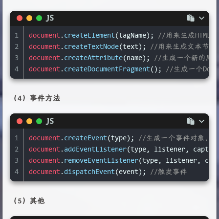
JS
1
document
.
createElement
(tagName); 
//用来生成HTML
2
document
.
createTextNode
(text); 
//用来生成文本节点
3
document
.
createAttribute
(name); 
//生成一个新的属
4
document
.
createDocumentFragment
(); 
//生成一个Docum
（4）事件方法
JS
1
document
.
createEvent
(type); 
//生成一个事件对象，该对象能
2
document
.
addEventListener
(type, listener, captur
3
document
.
removeEventListener
(type, listener, cap
4
document
.
dispatchEvent
(event); 
//触发事件
（5）其他