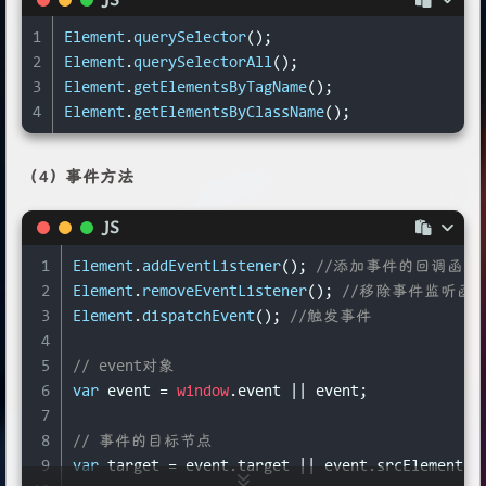
1
Element
.
querySelector
();
2
Element
.
querySelectorAll
();
3
Element
.
getElementsByTagName
();
4
Element
.
getElementsByClassName
();
（4）事件方法
JS
1
Element
.
addEventListener
(); 
//添加事件的回调函数
2
Element
.
removeEventListener
(); 
//移除事件监听函
3
Element
.
dispatchEvent
(); 
//触发事件
4
5
// event对象
6
var
 event = 
window
.
event
 || event;
7
8
// 事件的目标节点
9
var
 target = event.
target
 || event.
srcElement
;