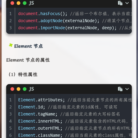
JS
1
document
.
hasFocus
(); 
//返回一个布尔值，表示当前文
2
document
.
adoptNode
(externalNode); 
//将某个节点
3
document
.
importNode
(externalNode, deep); 
//从外
Element 节点
Element 节点的属性
（1）特性属性
JS
1
Element
.
attributes
; 
//返回当前元素节点的所有属性节
2
Element
.
id
; 
//返回指定元素的id属性，可读写
3
Element
.
tagName
; 
//返回指定元素的大写标签名
4
Element
.
innerHTML
; 
//返回该元素包含的HTML代码，可
5
Element
.
outerHTML
; 
//返回指定元素节点的所有HTML
6
Element
.
className
; 
//返回当前元素的class属性，可