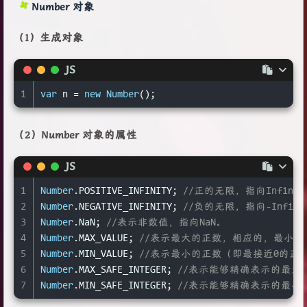
Number 对象
12
sort
()   
//对数组成员进行排序，默认是按照字典顺序
13
map
()   
//对数组的所有成员依次调用一个函数，根据
（1）生成对象
14
map
(elem,index,arr)   
//map方法接受一个函数作
15
forEach
()   
//遍历数组的所有成员，执行某种操作,
JS
16
filter
()   
//参数是一个函数，所有数组成员依次执行
17
some
()    
//用来判断数组成员是否符合某种条件。接受
1
var
 n = 
new
Number
();
18
every
()   
//用来判断数组成员是否符合某种条件。接受
19
reduce
()   
//依次处理数组的每个成员，最终累计为
（2）Number 对象的属性
20
reduceRight
()  
//依次处理数组的每个成员，最终累
21
indexOf
(s)   
//返回给定元素在数组中第一次出现的位
JS
22
lastIndexOf
()  
//返回给定元素在数组中最后一次出现
1
Number
.
POSITIVE_INFINITY
; 
//正的无限，指向Infinit
2
Number
.
NEGATIVE_INFINITY
; 
//负的无限，指向-Infini
3
Number
.
NaN
; 
//表示非数值，指向NaN。
4
Number
.
MAX_VALUE
; 
//表示最大的正数，相应的，最小的负数为-
5
Number
.
MIN_VALUE
; 
//表示最小的正数（即最接近0的正数，在
6
Number
.
MAX_SAFE_INTEGER
; 
//表示能够精确表示的最大整数，
7
Number
.
MIN_SAFE_INTEGER
; 
//表示能够精确表示的最小整数，