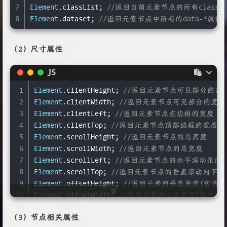
7
Element
.
classList
; 
//返回当前元素节点的所有class
8
Element
.
dataset
; 
//返回元素节点中所有的data-*属性
（2）尺寸属性
JS
1
Element
.
clientHeight
; 
//返回元素节点可见部分的高
2
Element
.
clientWidth
; 
//返回元素节点可见部分的宽度
3
Element
.
clientLeft
; 
//返回元素节点左边框的宽度
4
Element
.
clientTop
; 
//返回元素节点顶部边框的宽度
5
Element
.
scrollHeight
; 
//返回元素节点的总高度
6
Element
.
scrollWidth
; 
//返回元素节点的总宽度
7
Element
.
scrollLeft
; 
//返回元素节点的水平滚动条向
8
Element
.
scrollTop
; 
//返回元素节点的垂直滚动向下
9
Element
.
offsetHeight
; 
//返回元素的垂直高度(包含borde
10
Element
.
offsetWidth
; 
//返回元素的水平宽度(包含borde
11
Element
.
offsetLeft
; 
//返回当前元素左上角相对于Eleme
（3）节点相关属性
12
Element
.
offsetTop
; 
//返回水平位移