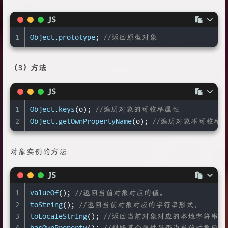
JS
1
Object
.
prototype
; 
//返回原型对象
（3）方法
JS
1
Object
.
keys
(o); 
//遍历对象的可枚举属性
2
Object
.
getOwnPropertyName
(o); 
//遍历对象不可枚举
对象实例的方法
JS
1
valueOf
(); 
//返回当前对象对应的值。
2
toString
(); 
//返回当前对象对应的字符串形式。
3
toLocaleString
(); 
//返回当前对象对应的本地字符串形