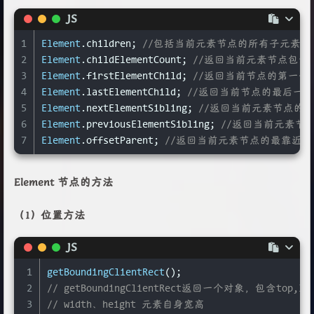
13
Element
.
style
; 
//返回元素节点的行内样式
JS
1
Element
.
children
; 
//包括当前元素节点的所有子元素
2
Element
.
childElementCount
; 
//返回当前元素节点包含
3
Element
.
firstElementChild
; 
//返回当前节点的第一个El
4
Element
.
lastElementChild
; 
//返回当前节点的最后一个E
5
Element
.
nextElementSibling
; 
//返回当前元素节点的下
6
Element
.
previousElementSibling
; 
//返回当前元素节点
7
Element
.
offsetParent
; 
//返回当前元素节点的最靠近的、并
Element 节点的方法
（1）位置方法
JS
1
getBoundingClientRect
();
2
// getBoundingClientRect返回一个对象，包含top,left,
3
// width、height 元素自身宽高