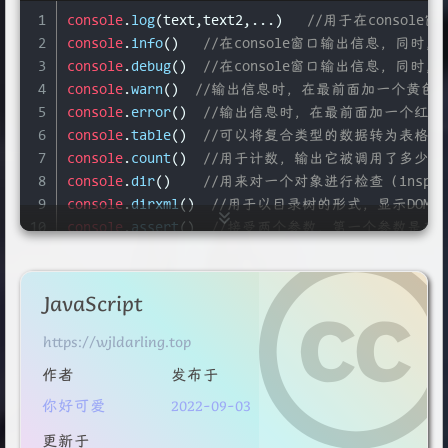
1
console
.
log
(text,text2,...)   
//用于在conso
2
console
.
info
()   
//在console窗口输出信息，同
3
console
.
debug
()  
//在console窗口输出信息，同
4
console
.
warn
()  
//输出信息时，在最前面加一个黄色
5
console
.
error
()  
//输出信息时，在最前面加一个红
6
console
.
table
()  
//可以将复合类型的数据转为表格显
7
console
.
count
()  
//用于计数，输出它被调用了多少次
8
console
.
dir
()    
//用来对一个对象进行检查（insp
9
console
.
dirxml
()  
//用于以目录树的形式，显示DOM
10
console
.
assert
()  
//接受两个参数，第一个参数是表
11
12
//这两个方法用于计时，可以算出一个操作所花费的准确
13
console
.
time
()
JavaScript
14
console
.
timeEnd
()
https://wjldarling.top
15
//time方法表示计时开始，timeEnd方法表示计时结束
16
作者
发布于
17
console
.
profile
()  
//用来新建一个性能测试器（pro
你好可爱
2022-09-03
18
console
.
profileEnd
()  
//用来结束正在运行的性能测
19
更新于