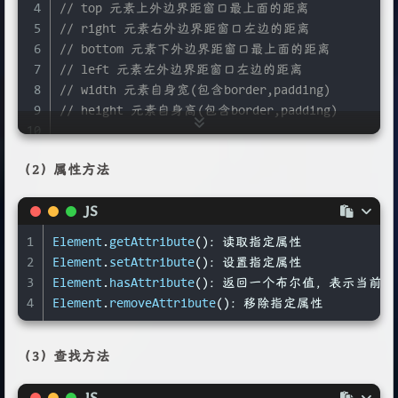
4
// top 元素上外边界距窗口最上面的距离
5
// right 元素右外边界距窗口左边的距离
6
// bottom 元素下外边界距窗口最上面的距离
7
// left 元素左外边界距窗口左边的距离
8
// width 元素自身宽(包含border,padding)
9
// height 元素自身高(包含border,padding)
10
11
getClientRects
(); 
//返回当前元素在页面上形参的所
（2）属性方法
12
13
// 元素在页面上的偏移量
JS
14
var
 rect = el.
getBoundingClientRect
();
15
return
 {
1
Element
.
getAttribute
()：读取指定属性
16
top
: rect.
top
 + 
document
.
body
.
scrollTop
,
2
Element
.
setAttribute
()：设置指定属性
17
left
: rect.
left
 + 
document
.
body
.
scrollLeft
,
3
Element
.
hasAttribute
()：返回一个布尔值，表示当前
18
};
4
Element
.
removeAttribute
()：移除指定属性
（3）查找方法
JS