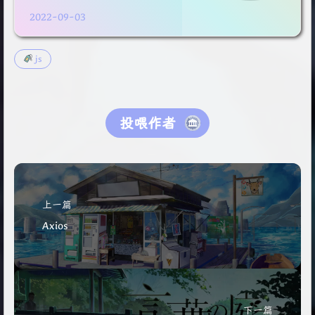
20
console
.
group
()
2022-09-03
21
console
.
groupend
()
22
//上面这两个方法用于将显示的信息分组。它只在输出大
23
console
.
groupCollapsed
()  
//用于将显示的信息分组
js
24
25
console
.
trace
()  
//显示当前执行的代码在堆栈中的调
26
console
.
clear
()  
//用于清除当前控制台的所有输出
投喂作者
上一篇
Axios
下一篇