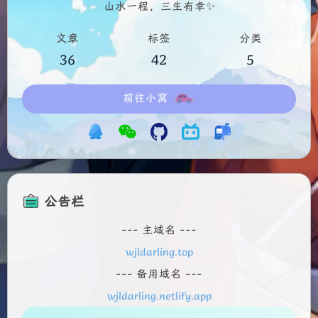
山水一程，三生有幸✨
文章
标签
分类
36
42
5
前往小窝
公告栏
--- 主域名 ---
wjldarling.top
--- 备用域名 ---
wjldarling.netlify.app