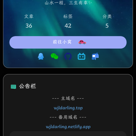
山水一程，三生有幸✨
文章
标签
分类
36
42
5
前往小窝
公告栏
--- 主域名 ---
wjldarling.top
--- 备用域名 ---
wjldarling.netlify.app