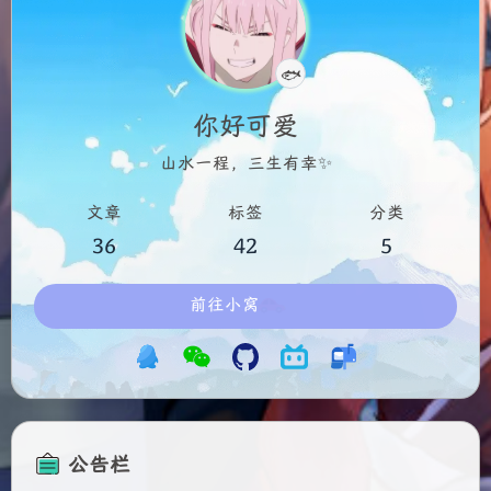
认真摸鱼中
🐟
你好可爱
山水一程，三生有幸✨
文章
标签
分类
36
42
5
前往小窝
公告栏