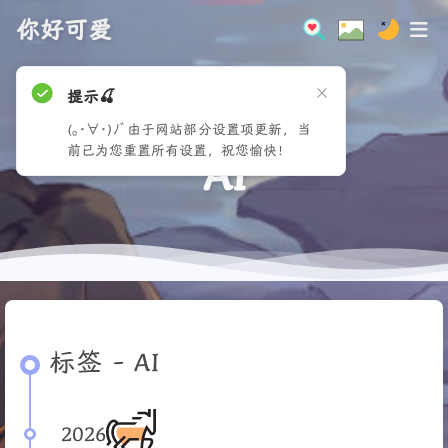
你好可爱
提示🍒
(｡･∀･)ﾉﾞ由于网站部分设置项更新，当
前已为您重置所有设置，祝您愉快！
AI
标签 - AI
2026