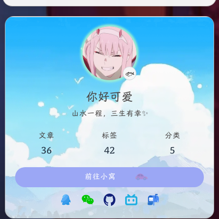
认真摸鱼中
🐟
你好可爱
山水一程，三生有幸✨
文章
标签
分类
36
42
5
前往小窝