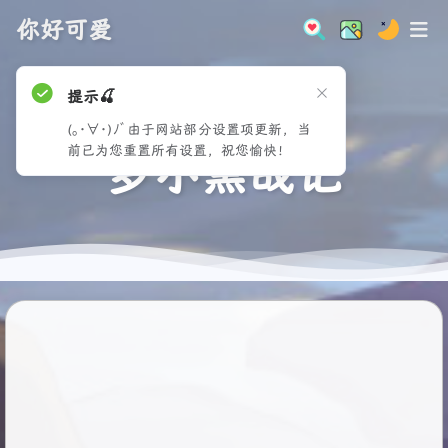
你好可爱
提示🍒
(｡･∀･)ﾉﾞ由于网站部分设置项更新，当
前已为您重置所有设置，祝您愉快！
罗小黑战记