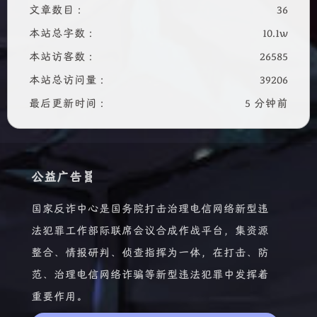
文章数目 :
36
本站总字数 :
10.1w
本站访客数 :
26585
本站总访问量 :
39206
最后更新时间 :
5 分钟前
公益广告🧬
国家反诈中心是国务院打击治理电信网络新型违
法犯罪工作部际联席会议合成作战平台，集资源
整合、情报研判、侦查指挥为一体，在打击、防
范、治理电信网络诈骗等新型违法犯罪中发挥着
重要作用。