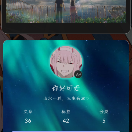
认真摸鱼中
🐟
你好可爱
山水一程，三生有幸✨
文章
标签
分类
36
42
5