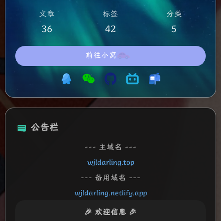
文章
标签
分类
36
42
5
前往小窝
公告栏
--- 主域名 ---
wjldarling.top
--- 备用域名 ---
wjldarling.netlify.app
🎉 欢迎信息 🎉