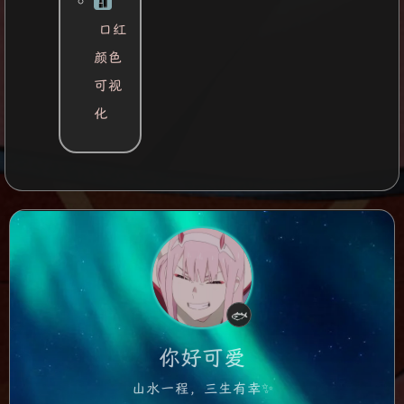
口红
颜色
可视
化
认真摸鱼中
🐟
你好可爱
山水一程，三生有幸✨