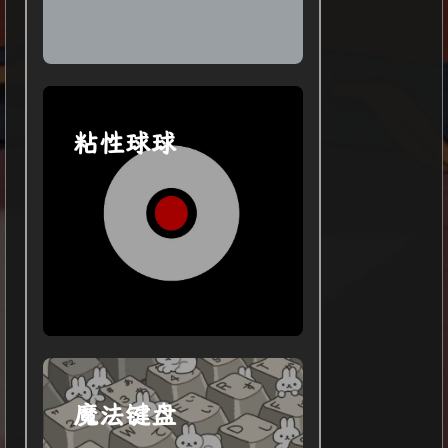
粘性球球
魔法键盘