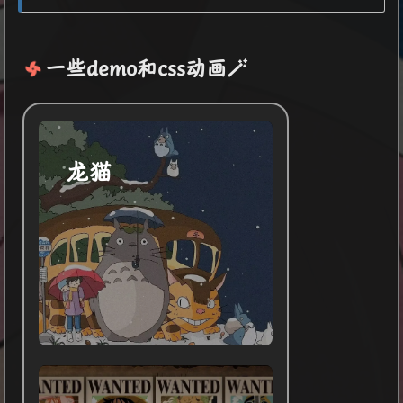
一些demo和css动画🪄
龙猫