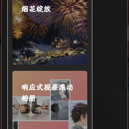
烟花绽放
响应式视差滚动
相册