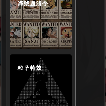
海贼通缉令
粒子特效