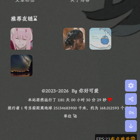
推荐友链⌛
©2023-2026
By 你好可爱
本站居然运行了 1181 天 00 小时 30 分 31 秒
旅行者 1 号当前距离地球 25134683934 千米，约为 168.012593 个天文
0
%
单位 🚀
FPS:14
电竞级帧率😖